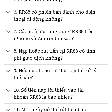
6. RR88 có phiên bản dành cho điện
thoại di động không?
7. Cách cài đặt ứng dụng RR88 trên
iPhone và Android ra sao?
8. Nạp hoặc rút tiền tại RR88 có tính
phí giao dịch không?
9. Nếu nạp hoặc rút thất bại thì xử lý
thế nào?
10. Số tiền nạp tối thiểu vào tài
khoản RR88 là bao nhiêu?
11. Một ngày có thể rút tiền bao