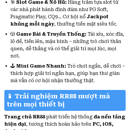
🎯
Slot Game & Nổ Hũ:
Hàng trăm tựa slot từ
các nhà phát hành đình đám như PG Soft,
Pragmatic Play, CQ9… Cơ hội nổ
Jackpot
khủng mỗi ngày
, thưởng tiền mặt siêu tốc.
🎲
Game Bài & Truyền Thống:
Tài xỉu, xóc đĩa,
lô đề, tiến lên, mậu binh – những trò chơi thân
quen, dễ thắng và có thể giải trí mọi lúc, mọi
nơi.
🕹
Mini Game Nhanh:
Trò chơi ngắn, dễ chơi –
thích hợp giải trí ngắn hạn, giúp bạn thư giãn
mà vẫn có cơ hội nhận thưởng thật.
📱
Trải nghiệm RR88 mượt mà
trên mọi thiết bị
Trang chủ RR88
phát triển hệ thống
đa nền tảng
hiện đại
, tương thích hoàn hảo trên
PC, iOS,