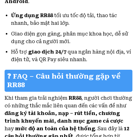
Android
.
Ứng dụng RR88
tối ưu tốc độ tải, thao tác
nhanh, bảo mật hai lớp.
Giao diện gọn gàng, phân mục khoa học, dễ sử
dụng cho cả người mới.
Hỗ trợ
giao dịch 24/7
qua ngân hàng nội địa, ví
điện tử, và QR Pay siêu nhanh.
❓ FAQ – Câu hỏi thường gặp về
RR88
Khi tham gia trải nghiệm
RR88
, người chơi thường
có những thắc mắc liên quan đến các vấn đề như
đăng ký tài khoản, nạp – rút tiền, chương
trình khuyến mãi, danh mục game cá cược
hay
mức độ an toàn của hệ thống
. Sau đây là
12
câu hỏi thường gặp nhất
, được tổng hợp từ