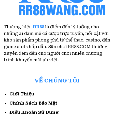
Thương hiệu
RR88
là điểm đến lý tưởng cho
những ai đam mê cá cược trực tuyến, nổi bật với
kho sản phẩm phong phú từ thể thao, casino, đến
game slots hấp dẫn. Sân chơi RR88.COM thường
xuyên đem đến cho người chơi nhiều chương
trình khuyến mãi ưu việt.
VỀ CHÚNG TÔI
Giới Thiệu
Chính Sách Bảo Mật
Điều Khoản Sử Dụng