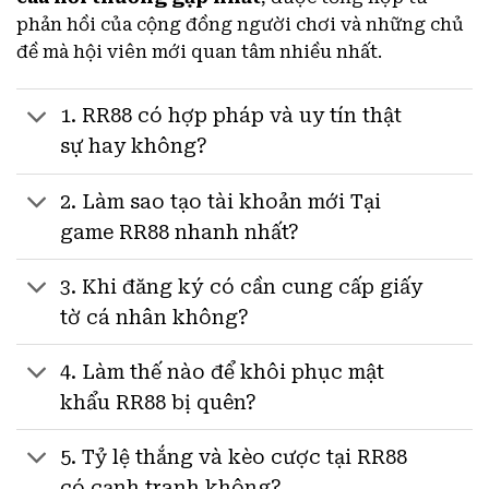
phản hồi của cộng đồng người chơi và những chủ
đề mà hội viên mới quan tâm nhiều nhất.
1. RR88 có hợp pháp và uy tín thật
sự hay không?
2. Làm sao tạo tài khoản mới Tại
game RR88 nhanh nhất?
3. Khi đăng ký có cần cung cấp giấy
tờ cá nhân không?
4. Làm thế nào để khôi phục mật
khẩu RR88 bị quên?
5. Tỷ lệ thắng và kèo cược tại RR88
có cạnh tranh không?