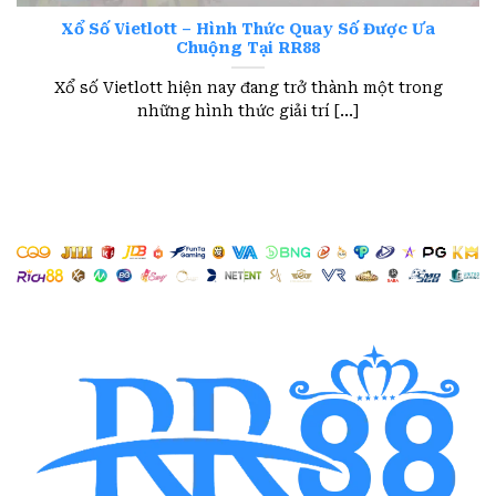
Xổ Số Vietlott – Hình Thức Quay Số Được Ưa
Chuộng Tại RR88
Xổ số Vietlott hiện nay đang trở thành một trong
những hình thức giải trí [...]