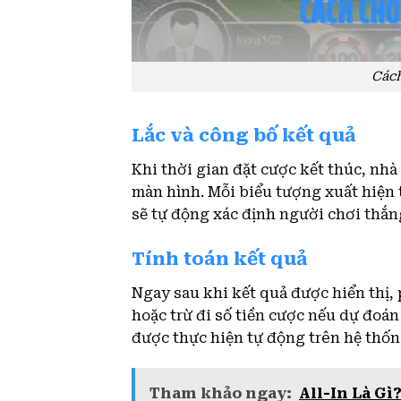
Cách
Lắc và công bố kết quả
Khi thời gian đặt cược kết thúc, nhà 
màn hình. Mỗi biểu tượng xuất hiện 
sẽ tự động xác định người chơi thắn
Tính toán kết quả
Ngay sau khi kết quả được hiển thị
hoặc trừ đi số tiền cược nếu dự đoá
được thực hiện tự động trên hệ thố
Tham khảo ngay:
All-In Là G