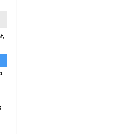
t,
n
g