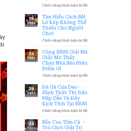
Cao
ở
Chức năng bình luận bị tắt
Kết
Khám
Hợp
Phá
Tìm Hiểu Cách Bắt
26
Chiến
Hình
Lô Kép Không Thể
Th12
Thuật
Thức
Thiếu Cho Người
Giải
Chơi
Trí
này
Xổ
ở
Chức năng bình luận bị tắt
di
Số
Tìm
Siêu
Hiểu
Cùng RR88 Giải Mã
26
Tốc
Cách
Giấc Mơ Thấy
Th12
Hấp
Bắt
Cháy Nhà Báo Hiệu
Dẫn
Lô
Điềm Gì
Tại
Kép
RR88
Không
ở
Chức năng bình luận bị tắt
Thể
Cùng
Thiếu
RR88
Đá Gà Cựa Dao –
26
Cho
Giải
Hình Thức Thi Đấu
Th12
Người
Mã
Hấp Dẫn Và Đầy
Chơi
Giấc
Kịch Tính Tại RR88
Mơ
Thấy
ở
Chức năng bình luận bị tắt
Cháy
Đá
Nhà
Gà
Bầu Cua Tôm Cá –
26
Báo
Cựa
Trò Chơi Giải Trí
Th12
Hiệu
Dao