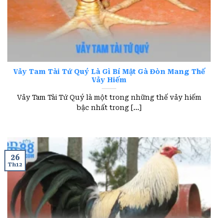
Vảy Tam Tài Tứ Quý Là Gì Bí Mật Gà Đòn Mang Thế
Vảy Hiếm
Vảy Tam Tài Tứ Quý là một trong những thế vảy hiếm
bậc nhất trong [...]
26
Th12