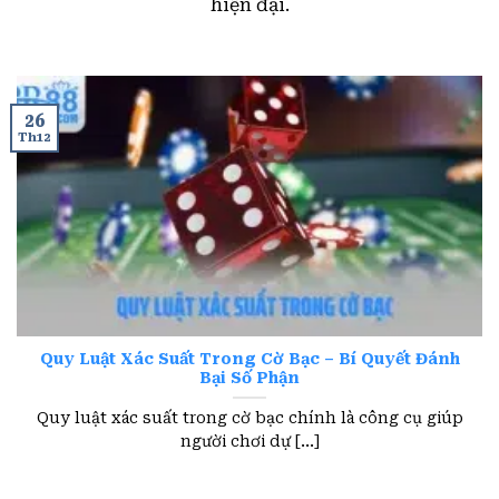
hiện đại.
26
Th12
Quy Luật Xác Suất Trong Cờ Bạc – Bí Quyết Đánh
Bại Số Phận
Quy luật xác suất trong cờ bạc chính là công cụ giúp
người chơi dự [...]