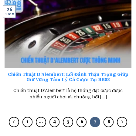
26
Th12
Chiến Thuật D’Alembert: Lối Đánh Thận Trọng Giúp
Giữ Vững Tâm Lý Cá Cược Tại RR88
Chiến thuật D’Alembert là hệ thống đặt cược được
nhiều người chơi ưa chuộng bởi [...]
1
…
4
5
6
7
8