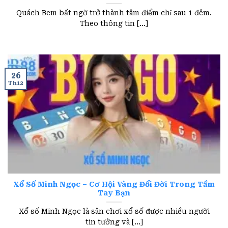
Quách Bem bất ngờ trở thành tâm điểm chỉ sau 1 đêm.
Theo thông tin [...]
26
Th12
Xổ Số Minh Ngọc – Cơ Hội Vàng Đổi Đời Trong Tầm
Tay Bạn
Xổ số Minh Ngọc là sân chơi xổ số được nhiều người
tin tưởng và [...]