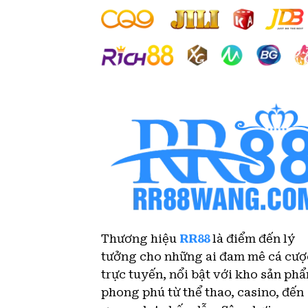
Thương hiệu
RR88
là điểm đến lý
tưởng cho những ai đam mê cá cượ
trực tuyến, nổi bật với kho sản ph
phong phú từ thể thao, casino, đến