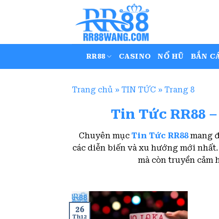
Skip
to
content
RR88
CASINO
NỔ HŨ
BẮN C
Trang chủ
»
TIN TỨC
»
Trang 8
Tin Tức RR88 –
Chuyên mục
Tin Tức RR88
mang đế
các diễn biến và xu hướng mới nhất.
mà còn truyền cảm hứ
26
Th12