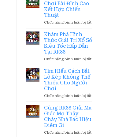
Hấp
–
Chơi Bài Đỉnh Cao
Th12
Dẫn
Tựa
Kết Hợp Chiến
Tại
Game
Thuật
RR88
Hấp
Dẫn
ở
Chức năng bình luận bị tắt
Tại
Poker
Các
RR88–
Khám Phá Hình
26
Sòng
Trò
Thức Giải Trí Xổ Số
Th12
Bài
Chơi
Siêu Tốc Hấp Dẫn
Trực
Bài
Tại RR88
Tuyến
Đỉnh
Cao
ở
Chức năng bình luận bị tắt
Kết
Khám
Hợp
Phá
Tìm Hiểu Cách Bắt
26
Chiến
Hình
Lô Kép Không Thể
Th12
Thuật
Thức
Thiếu Cho Người
Giải
Chơi
Trí
Xổ
ở
Chức năng bình luận bị tắt
Số
Tìm
Siêu
Hiểu
Cùng RR88 Giải Mã
26
Tốc
Cách
Giấc Mơ Thấy
Th12
Hấp
Bắt
Cháy Nhà Báo Hiệu
Dẫn
Lô
Điềm Gì
Tại
Kép
RR88
Không
ở
Chức năng bình luận bị tắt