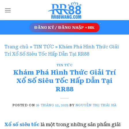
Skip
to
content
ĐĂNG KÝ / ĐĂNG NHẬP +88K
Trang chủ
»
TIN TỨC
»
Khám Phá Hình Thức Giải
Trí Xổ Số Siêu Tốc Hấp Dẫn Tại RR88
TIN TỨC
Khám Phá Hình Thức Giải Trí
Xổ Số Siêu Tốc Hấp Dẫn Tại
RR88
POSTED ON
26 THÁNG 12, 2025
BY
NGUYỄN THỊ THÁI HÀ
Xổ số siêu tốc
là một trong những sản phẩm giải