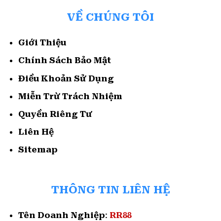
VỀ CHÚNG TÔI
Giới Thiệu
Chính Sách Bảo Mật
Điều Khoản Sử Dụng
Miễn Trừ Trách Nhiệm
Quyền Riêng Tư
Liên Hệ
Sitemap
THÔNG TIN LIÊN HỆ
Tên Doanh Nghiệp
:
RR88