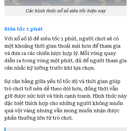
Các hình thức xổ số siêu tốc hiện nay
Siêu tốc 1 phút
Với xổ số lô đề siêu tốc 1 phút, người chơi sẽ có
một khoảng thời gian thoải mái hơn để tham gia
và đưa ra các chiến lược hợp lý. Mỗi vòng quay
diễn ra trong vòng một phút, đủ để người tham gia
cân nhắc kỹ lưỡng trước khi lựa chọn.
Sự cân bằng giữa yếu tố tốc độ và thời gian giúp
trò chơi trở nên dễ theo dõi hơn, đồng thời vẫn
giữ được sức hút và tính cạnh tranh. Hình thức này
đặc biệt thích hợp cho những người không muốn
quá vội vàng nhưng vẫn mong muốn nhận được
phần thưởng lớn từ trò chơi.