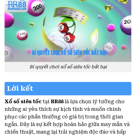
Bí quyết chơi xổ số siêu tốc bất bại
Lời kết
Xổ số siêu tốc
tại
RR88
là lựa chọn lý tưởng cho
những ai yêu thích sự kịch tính và muốn chinh
phục các phần thưởng có giá trị trong thời gian
ngắn. Đây là sự kết hợp hoàn hảo giữa may mắn và
chiến thuật, mang lại trải nghiệm độc đáo và hấp