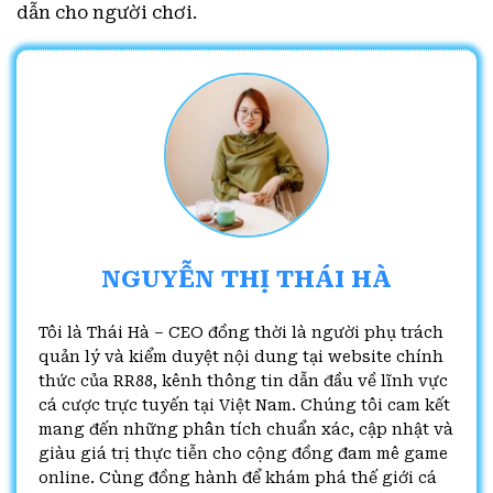
dẫn cho người chơi.
NGUYỄN THỊ THÁI HÀ
Tôi là Thái Hà – CEO đồng thời là người phụ trách
quản lý và kiểm duyệt nội dung tại website chính
thức của RR88, kênh thông tin dẫn đầu về lĩnh vực
cá cược trực tuyến tại Việt Nam. Chúng tôi cam kết
mang đến những phân tích chuẩn xác, cập nhật và
giàu giá trị thực tiễn cho cộng đồng đam mê game
online. Cùng đồng hành để khám phá thế giới cá