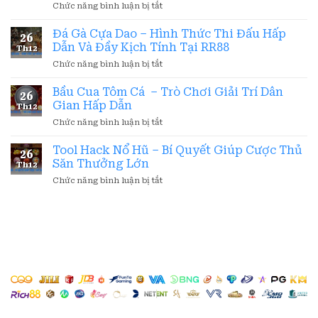
ở
Chức năng bình luận bị tắt
Lô
Tốc
Cùng
Kép
Hấp
RR88
Đá Gà Cựa Dao – Hình Thức Thi Đấu Hấp
Không
Dẫn
26
Giải
Thể
Dẫn Và Đầy Kịch Tính Tại RR88
Tại
Th12
Mã
Thiếu
RR88
ở
Chức năng bình luận bị tắt
Giấc
Cho
Đá
Mơ
Người
Gà
Bầu Cua Tôm Cá – Trò Chơi Giải Trí Dân
Thấy
Chơi
26
Cựa
Cháy
Gian Hấp Dẫn
Th12
Dao
Nhà
ở
Chức năng bình luận bị tắt
–
Báo
Bầu
Hình
Hiệu
Cua
Tool Hack Nổ Hũ – Bí Quyết Giúp Cược Thủ
Thức
Điềm
26
Tôm
Thi
Săn Thưởng Lớn
Gì
Th12
Cá
Đấu
ở
Chức năng bình luận bị tắt
–
Hấp
Tool
Trò
Dẫn
Hack
Chơi
Và
Nổ
Giải
Đầy
Hũ
Trí
Kịch
–
Dân
Tính
Bí
Gian
Tại
Quyết
Hấp
RR88
Giúp
Dẫn
Cược
Thủ
Săn